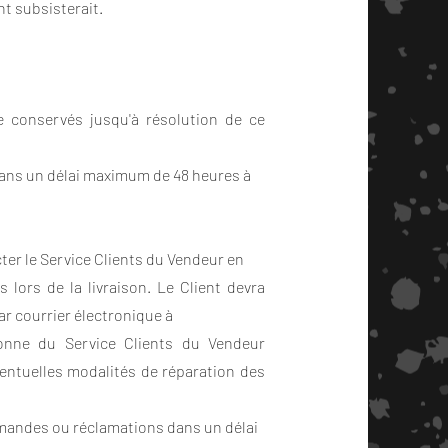
t subsisterait.
re conservés jusqu'à résolution de ce
 dans un délai maximum de 48 heures à
acter le Service Clients du Vendeur en
 lors de la livraison. Le Client devra
par courrier électronique à
sonne du Service Clients du Vendeur
éventuelles modalités de réparation des
mandes ou réclamations dans un délai