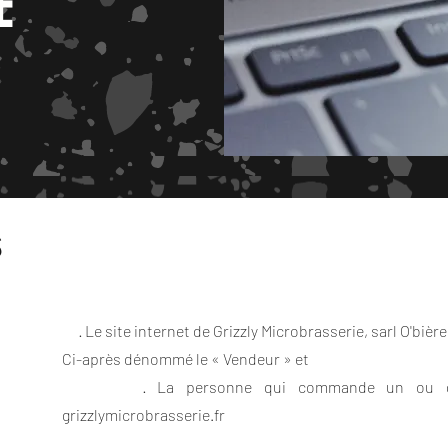
E
s
· Le site internet de Grizzly Microbrasserie, sarl O'bièr
Ci-après dénommé le « Vendeur » et
· La personne qui commande un ou des pro
grizzlymicrobrasserie.fr