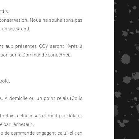
ndis.
e conservation. Nous ne souhaitons pas
ut un week-end.
t aux présentes CGV seront livrés à
raison sur la Commande concernée
pole.
. A domicile ou un point relais (Colis
relais, celui ci sera définit par défaut,
e par l'acheteur.
ise de commande engagent celui-ci : en