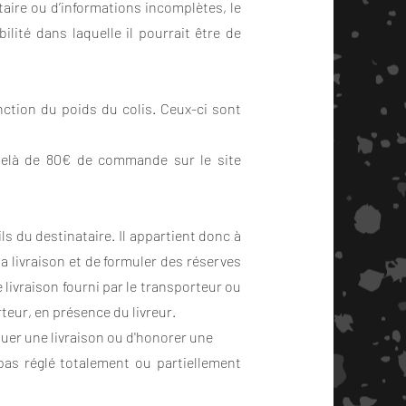
taire ou d’informations incomplètes, le
lité dans laquelle il pourrait être de
nction du poids du colis. Ceux-ci sont
u delà de 80€ de commande sur le site
s du destinataire. Il appartient donc à
la livraison et de formuler des réserves
 livraison fourni par le transporteur ou
teur, en présence du livreur.
ctuer une livraison ou d'honorer une
s réglé totalement ou partiellement