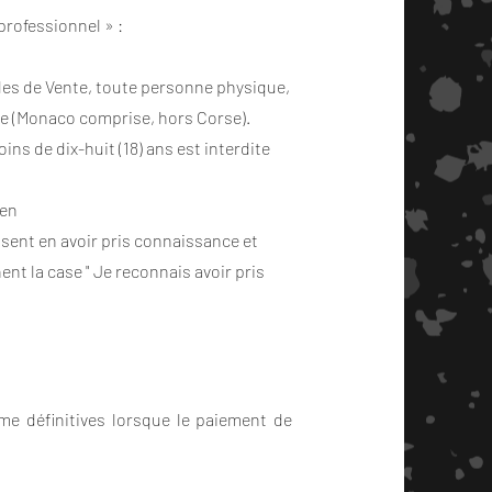
professionnel » :
n
ales de Vente, toute personne physique,
ne (Monaco comprise, hors Corse).
ins de dix-huit (18) ans est interdite
ren
ssent en avoir pris connaissance et
nt la case " Je reconnais avoir pris
 définitives lorsque le paiement de