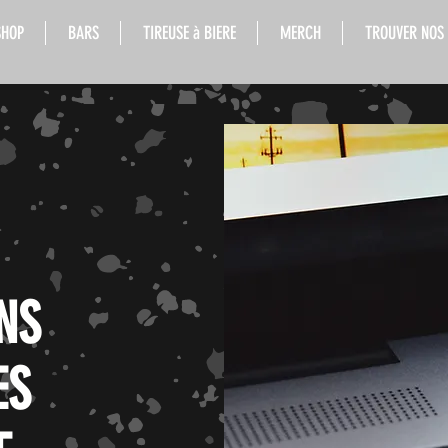
SHOP
BARS
TIREUSE à BIERE
MERCH
TROUVER NOS
NS
ES