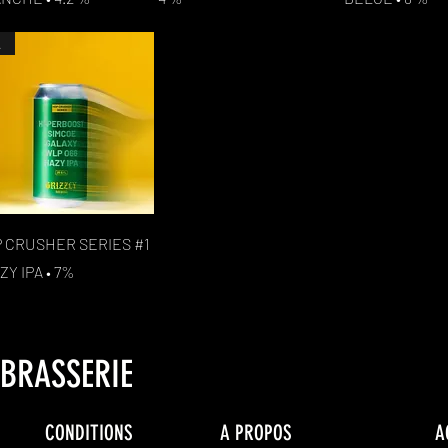
L
Aperçu rapide
 CRUSHER SERIES #1
ZY IPA • 7%
OBRASSERIE
CONDITIONS
A PROPOS
A