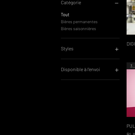
Catégorie
Tout
Bières permanentes
Bières saisonnières
DIG
Styles
IPA (et autres)
33C
Disponible à l'envoi
Oui
PUL
BLA