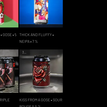
apide
Aperçu rapide
• GOSE • 5
THICK AND FLUFFY •
NEIPA • 7 %
33CL
apide
Aperçu rapide
TRIPLE
KISS FROM A GOSE • SOUR
ROUGE 5.5 %