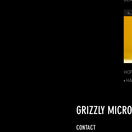
44C
HOP
• HA
GRIZZLY MICR
CONTACT