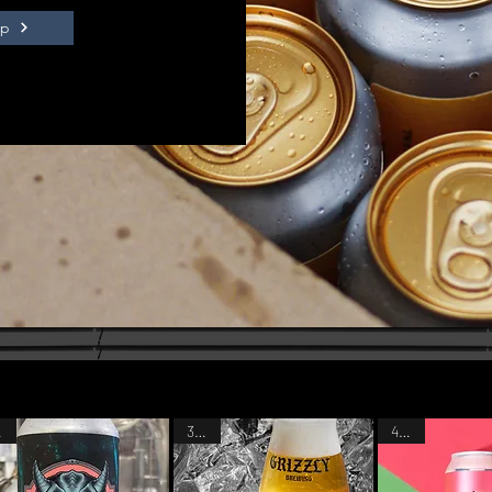
op
L
33CL
44CL